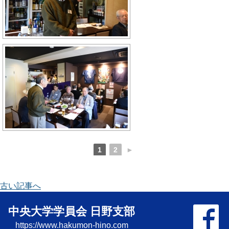
1
2
►
古い記事へ
中央大学学員会 日野支部
https://www.hakumon-hino.com