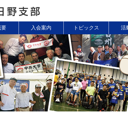
概要
入会案内
トピックス
活