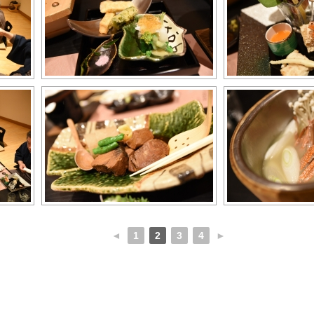
◄
1
2
3
4
►