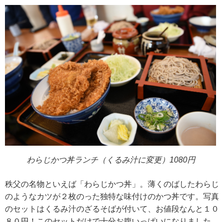
わらじかつ丼ランチ（くるみ汁に変更）1080円
秩父の名物といえば「わらじかつ丼」。薄くのばしたわらじ
のようなカツが２枚のった独特な味付けのかつ丼です。写真
のセットはくるみ汁のざるそばが付いて、お値段なんと１０
８０円！このセットだけで十分お腹いっぱいになりました。